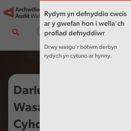
Skip to main content
Tog
Rydym yn defnyddio cwcis
nav
ar y gwefan hon i wella'ch
English
profiad defnyddiwr
Drwy wasgu'r botwm derbyn
rydych yn cytuno ar hynny.
Darlun o
Wasanaethau
Cyhoeddus 2021