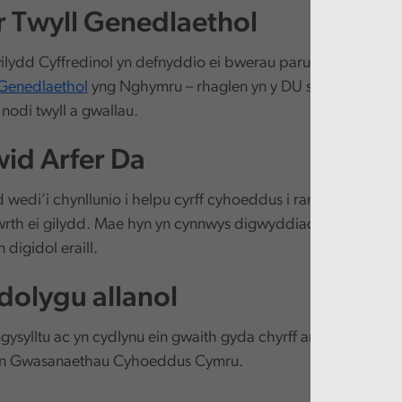
 Twyll Genedlaethol
lydd Cyffredinol yn defnyddio ei bwerau paru data statudol 
 Genedlaethol
yng Nghymru – rhaglen yn y DU sy’n paru data
 nodi twyll a gwallau.
id Arfer Da
 wedi’i chynllunio i helpu cyrff cyhoeddus i rannu mewnwe
wrth ei gilydd. Mae hyn yn cynnwys digwyddiadau, gwemina
digidol eraill.
adolygu allanol
ysylltu ac yn cydlynu ein gwaith gyda chyrff arolygu, comis
Gwasanaethau Cyhoeddus Cymru.