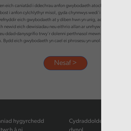
n eich caniatâd i ddechrau anfon gwybodaeth atoch. Defnyddir ei
-bost i anfon cylchlythyr misol, gyda chynnwys wedi'i deilwra yn seili
efnyddir eich gwybodaeth at y diben hwn yn unig, ac ni chaiff ei rha
ch newid eich dewisiadau neu eithrio allan ar unrhyw adeg, trwy dd
eu ddad-danysgrifio trwy'r dolenni perthnasol mewn unrhyw e-bost
 Bydd eich gwybodaeth yn cael ei phrosesu yn unol â'n polisi preif
aniad hygyrchedd
Cydraddoldeb a hawliau
ltwch â ni
dynol