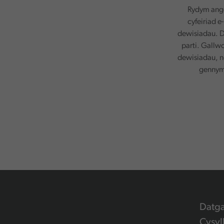
Rydym ange
cyfeiriad e
dewisiadau. D
parti. Gallw
dewisiadau, n
gennym.
Datg
Cysyl