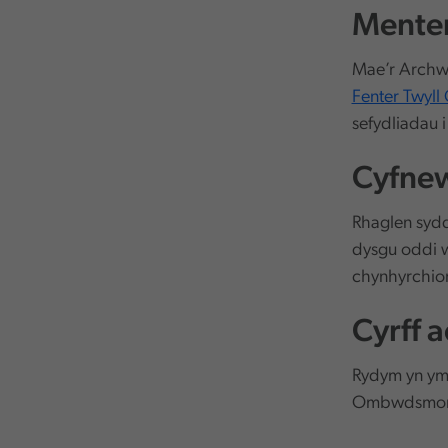
Menter
Mae’r Archwi
Fenter Twyll
sefydliadau i
Cyfnew
Rhaglen sydd
dysgu oddi 
chynhyrchion 
Cyrff 
Rydym yn ymg
Ombwdsmon 