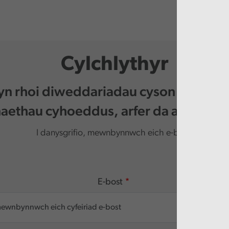
Cylchlythyr
 yn rhoi diweddariadau cyson i chi am 
ethau cyhoeddus, arfer da a digwy
I danysgrifio, mewnbynnwch eich e-bost.
E-bost