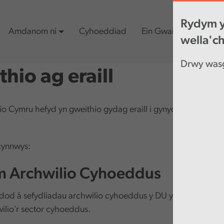
Rydym y
Amdanom ni
Cyhoeddiad
Ein Gwaith
Cynn
wella'c
Drwy wasg
hio ag eraill
o Cymru hefyd yn gweithio gydag eraill i gynyddu manteisi
cynnwys:
 Archwilio Cyhoeddus
od â sefydliadau archwilio cyhoeddus y DU ynghyd ar gyfe
ilio’r sector cyhoeddus.