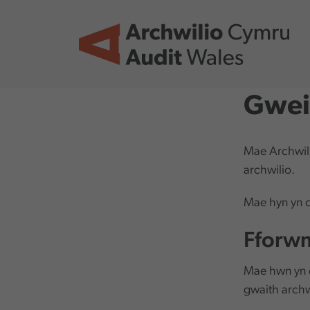
Skip to main content
Gweit
Mae Archwili
archwilio.
Mae hyn yn 
Fforwm
Mae hwn yn d
gwaith archw