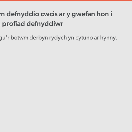
n defnyddio cwcis ar y gwefan hon i
wys diweddaraf
Gyrfaoedd
Engl
h profiad defnyddiwr
u'r botwm derbyn rydych yn cytuno ar hynny.
on gwaith
r datblygu