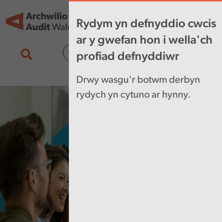
Skip to main content
Tog
Rydym yn defnyddio cwcis
nav
ar y gwefan hon i wella'ch
English
profiad defnyddiwr
Drwy wasgu'r botwm derbyn
rydych yn cytuno ar hynny.