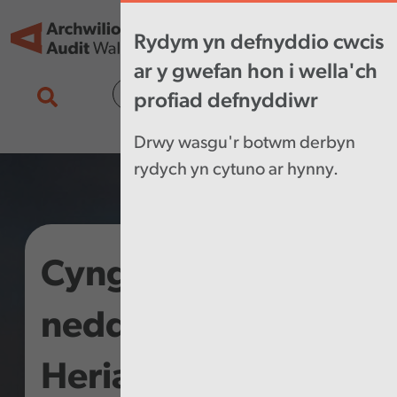
Skip to main content
Tog
Rydym yn defnyddio cwcis
nav
ar y gwefan hon i wella'ch
English
profiad defnyddiwr
Drwy wasgu'r botwm derbyn
rydych yn cytuno ar hynny.
Cyngor Castell-
nedd Port Talbot –
Heriau recriwtio a