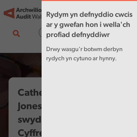
Skip to main content
Tog
Rydym yn defnyddio cwcis
nav
ar y gwefan hon i wella'ch
English
profiad defnyddiwr
Drwy wasgu'r botwm derbyn
rydych yn cytuno ar hynny.
Catherine Mealing-
Jones yn dechrau yn ei
swydd fel Archwilydd
Cyffredinol Cymru