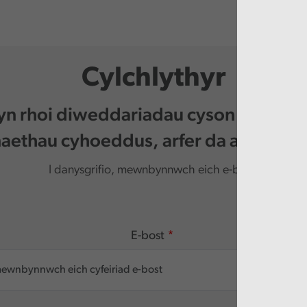
Cylchlythyr
 yn rhoi diweddariadau cyson i chi am 
ethau cyhoeddus, arfer da a digwy
I danysgrifio, mewnbynnwch eich e-bost.
E-bost