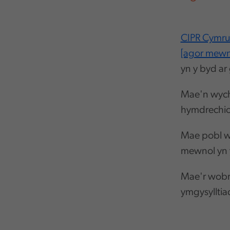
CIPR Cymru
[agor mewn
yn y byd ar
Mae'n wych
hymdrechio
Mae pobl w
mewnol yn
Mae'r wobr 
ymgysylltia