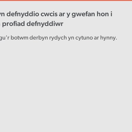
n defnyddio cwcis ar y gwefan hon i
wys diweddaraf
Gyrfaoedd
Engl
h profiad defnyddiwr
u'r botwm derbyn rydych yn cytuno ar hynny.
ar