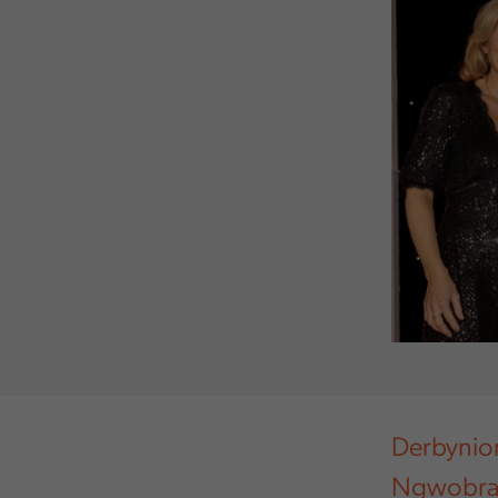
Derbynion
Ngwobrau