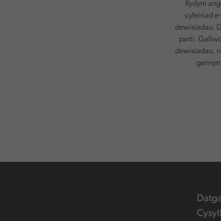
Rydym ange
cyfeiriad e
dewisiadau. D
parti. Gallw
dewisiadau, n
gennym.
Datg
Cysyl