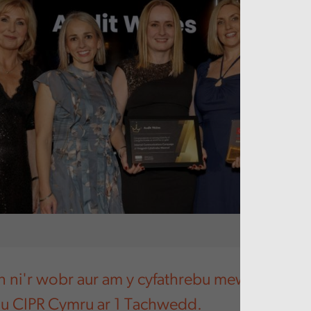
 ni'r wobr aur am y cyfathrebu mewnol gora
 CIPR Cymru ar 1 Tachwedd.