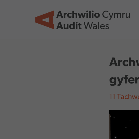
Skip to main content
Archw
gyfe
11 Tachw