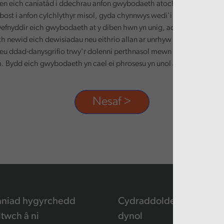
n eich caniatâd i ddechrau anfon gwybodaeth atoch. Defnyddir ei
-bost i anfon cylchlythyr misol, gyda chynnwys wedi'i deilwra yn seili
efnyddir eich gwybodaeth at y diben hwn yn unig, ac ni chaiff ei rha
ch newid eich dewisiadau neu eithrio allan ar unrhyw adeg, trwy dd
eu ddad-danysgrifio trwy'r dolenni perthnasol mewn unrhyw e-bost
 Bydd eich gwybodaeth yn cael ei phrosesu yn unol â'n polisi preif
aniad hygyrchedd
Cydraddoldeb a hawliau
ltwch â ni
dynol