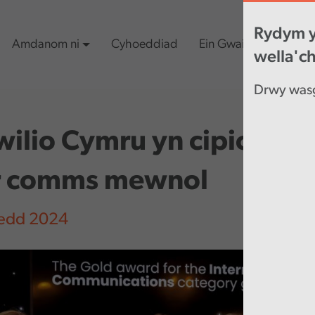
Rydym y
Amdanom ni
Cyhoeddiad
Ein Gwaith
Cynn
wella'c
Drwy wasg
ilio Cymru yn cipio aur 
r comms mewnol
edd 2024