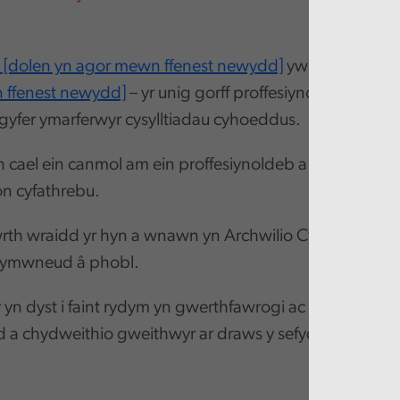
 [dolen yn agor mewn ffenest newydd]
yw'r grŵp Cym
 ffenest newydd]
– yr unig gorff proffesiynol Siartredig
 gyfer ymarferwyr cysylltiadau cyhoeddus.
 cael ein canmol am ein proffesiynoldeb a'n cydnabo
n cyfathrebu.
rth wraidd yr hyn a wnawn yn Archwilio Cymru ac mae
 ymwneud â phobl.
yn dyst i faint rydym yn gwerthfawrogi ac yn blaenori
d a chydweithio gweithwyr ar draws y sefydliad.