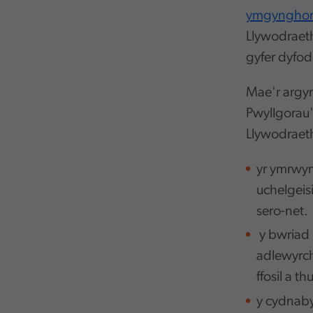
ymgynghori
Llywodraet
gyfer dyfod
Mae'r argym
Pwyllgorau'
Llywodraeth
yr ymrwym
uchelgeis
sero-net.
y bwriad 
adlewyrch
ffosil a t
y cydnaby