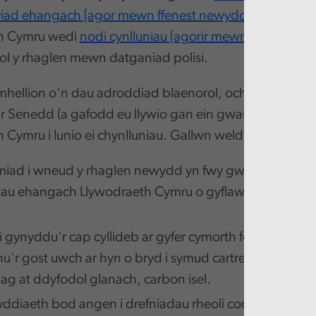
ad ehangach [agor mewn ffenest newydd]
, yn ddiw
h Cymru wedi
nodi cynlluniau [agorir mewn ffenest ne
ol y rhaglen mewn datganiad polisi.
hellion o'n dau adroddiad blaenorol, ochr yn ochr â r
r Senedd (a gafodd eu llywio gan ein gwaith hefyd), w
 Cymru i lunio ei chynlluniau. Gallwn weld tystiolaeth 
iad i wneud y rhaglen newydd yn fwy gwyrdd i gyd-f
iau ehangach Llywodraeth Cymru o gyflawni allyriadau
i gynyddu'r cap cyllideb ar gyfer cymorth fesul aelwyd
u'r gost uwch ar hyn o bryd i symud cartrefi i ffwrdd 
huag at ddyfodol glanach, carbon isel.
ddiaeth bod angen i drefniadau rheoli contractau yn y