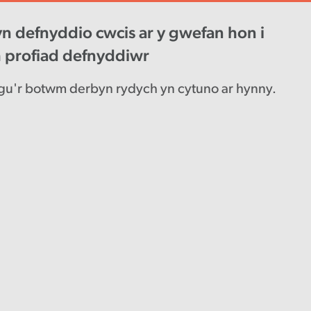
n defnyddio cwcis ar y gwefan hon i
wys diweddaraf
Gyrfaoedd
Engl
h profiad defnyddiwr
u'r botwm derbyn rydych yn cytuno ar hynny.
aglen