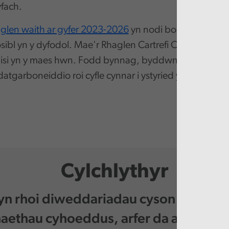
yfach.
glen waith ar gyfer 2023-2026
yn nodi bod datgarbone
ibl yn y dyfodol. Mae'r Rhaglen Cartrefi Cynnes yn un
isi yn y maes hwn. Fodd bynnag, byddwn yn myfyrio ar 
datgarboneiddio roi cyfle cynnar i ystyried y rhaglen 
Cylchlythyr
 yn rhoi diweddariadau cyson i chi am 
ethau cyhoeddus, arfer da a digwy