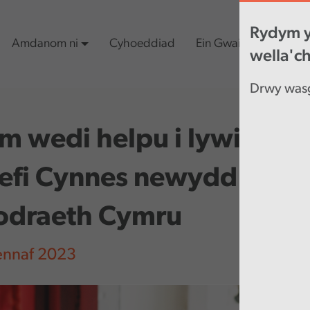
Rydym y
Amdanom ni
Cyhoeddiad
Ein Gwaith
Cynn
wella'c
Drwy wasg
m wedi helpu i lywio Rh
refi Cynnes newydd
odraeth Cymru
ennaf 2023