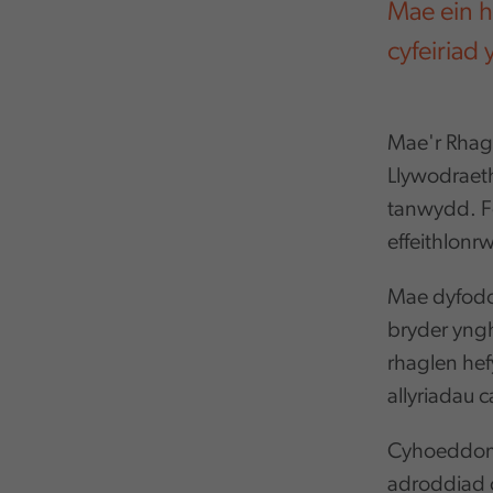
Mae ein h
cyfeiriad 
Mae'r Rhagl
Llywodraeth
tanwydd. Fe
effeithlonr
Mae dyfodo
bryder yng
rhaglen hef
allyriadau 
Cyhoeddom
adroddiad 