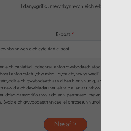
I danysgrifio, mewnbynnwch eich e-bost.
E-bost
n eich caniatâd i ddechrau anfon gwybodaeth atoch. Defnyddir ei
-bost i anfon cylchlythyr misol, gyda chynnwys wedi'i deilwra yn seili
efnyddir eich gwybodaeth at y diben hwn yn unig, ac ni chaiff ei rha
ch newid eich dewisiadau neu eithrio allan ar unrhyw adeg, trwy dd
eu ddad-danysgrifio trwy'r dolenni perthnasol mewn unrhyw e-bost
 Bydd eich gwybodaeth yn cael ei phrosesu yn unol â'n polisi preif