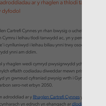
adroddiadau ar y rhaglen a thlodi tanwydd we
y dyfodol
en Cartrefi Cynnes yn rhan bwysig o uchelgeisiau stra
 Cymru i leihau tlodi tanwydd ac, yn y pen draw, dileu 
'i cynlluniwyd i leihau biliau ynni trwy osod mesurau
wydd ynni am ddim.
l y rhaglen wedi cymryd pwysigrwydd ychwanegol ar
hylch effaith codiadau diweddar mewn prisiau tanwyd
yd yn gwneud cyfraniad pwysig wrth i Gymru gofnodi l
carbon sero-net erbyn 2050.
 adroddiad
ar y
Rhaglen Cartrefi Cynnes
yn 2021, yn d
cynharach yn edrych yn ehangach ar
dlodi tanwydd
. Y