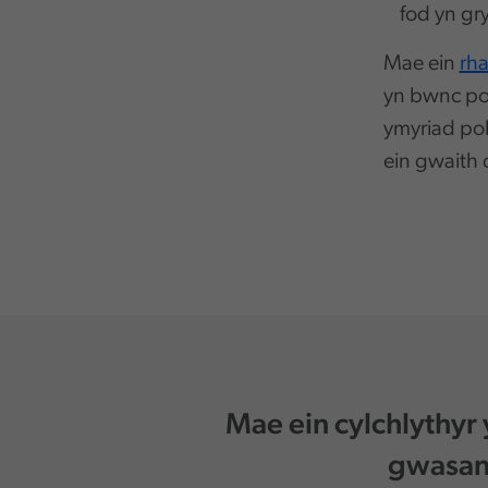
fod yn gr
Mae ein
rha
yn bwnc pos
ymyriad pol
ein gwaith 
Mae ein cylchlythyr
gwasana