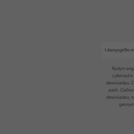
Rydym ange
cyfeiriad e
dewisiadau. D
parti. Gallw
dewisiadau, n
gennym.