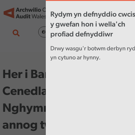
Skip to main content
Tog
Rydym yn defnyddio cwcis
nav
y gwefan hon i wella'ch
English
profiad defnyddiwr
Drwy wasgu'r botwm derbyn ry
yn cytuno ar hynny.
Her i Barciau
Cenedlaethol yng
Nghymru gydbwyso
annog twristiaeth gyda