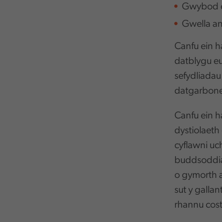
Gwybod ei
Gwella an
Canfu ein h
datblygu eu
sefydliadau
datgarbonei
Canfu ein h
dystiolaeth
cyflawni uc
buddsoddia
o gymorth a
sut y galla
rhannu costa