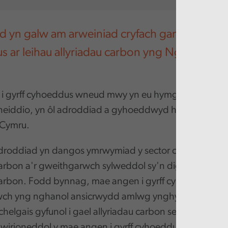
 yn galw am arweiniad cryfach gan y sector
 ar leihau allyriadau carbon yng Nghymru
i gyrff cyhoeddus wneud mwy yn eu hymgyrch i
eiddio, yn ôl adroddiad a gyhoeddwyd heddiw gan 
 Cymru.
droddiad yn dangos ymrwymiad y sector cyhoeddus i l
carbon a'r gweithgarwch sylweddol sy'n digwydd i leih
carbon. Fodd bynnag, mae angen i gyrff cyhoeddus gy
ch yng nghanol ansicrwydd amlwg ynghylch a fyddan
uchelgais gyfunol i gael allyriadau carbon sero-net erb
wirioneddol y mae angen i gyrff cyhoeddus fynd i'r afa