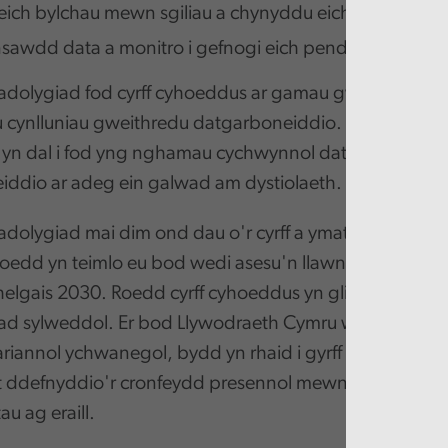
ch bylchau mewn sgiliau a chynyddu eich gallu; a
sawdd data a monitro i gefnogi eich penderfyniadau.
adolygiad fod cyrff cyhoeddus ar gamau gwahanol iaw
 cynlluniau gweithredu datgarboneiddio. Roedd traea
 yn dal i fod yng nghamau cychwynnol datblygu cynllu
ddio ar adeg ein galwad am dystiolaeth.
adolygiad mai dim ond dau o'r cyrff a ymatebodd i'n
 oedd yn teimlo eu bod wedi asesu'n llawn oblygiadau 
helgais 2030. Roedd cyrff cyhoeddus yn glir iawn y b
d sylweddol. Er bod Llywodraeth Cymru wedi darparu
riannol ychwanegol, bydd yn rhaid i gyrff cyhoeddus
nt ddefnyddio'r cronfeydd presennol mewn ffyrdd gwa
u ag eraill.