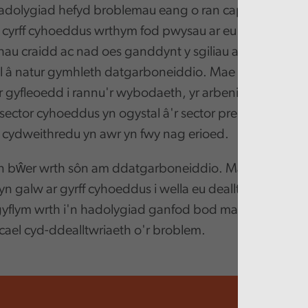
adolygiad hefyd broblemau eang o ran capasiti a bylcha
yrff cyhoeddus wrthym fod pwysau ar eu hadnoddau 
u craidd ac nad oes ganddynt y sgiliau arbenigol o r
ael â natur gymhleth datgarboneiddio. Mae angen i gyr
r gyfleoedd i rannu'r wybodaeth, yr arbenigedd a'r cap
sector cyhoeddus yn ogystal â'r sector preifat a'r trydy
cydweithredu yn awr yn fwy nag erioed.
n bŵer wrth sôn am ddatgarboneiddio. Mae'r Archwi
yn galw ar gyrff cyhoeddus i wella eu dealltwriaeth o'u 
yflym wrth i'n hadolygiad ganfod bod materion data y
ael cyd-ddealltwriaeth o'r broblem.