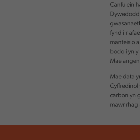
Canfu ein h
Dywedodd c
gwasanaetha
fynd i'r af
manteisio a
bodoli yn y 
Mae angen 
Mae data y
Cyffredinol 
carbon yn g
mawr rhag c
,