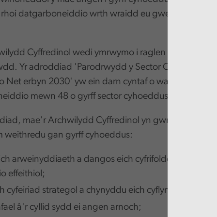
rhoi datgarboneiddio wrth wraidd eu gweithgareddau
ilydd Cyffredinol wedi ymrwymo i raglen waith barha
awdd. Yr adroddiad
'Parodrwydd y Sector Cyhoeddus ar
o Net erbyn 2030'
yw ein darn cyntaf o waith sy'n edry
eiddio mewn 48 o gyrff sector cyhoeddus mwy.
ddiad, mae'r Archwilydd Cyffredinol yn gwneud y bum
m weithredu gan gyrff cyhoeddus:
ich arweinyddiaeth a dangos eich cyfrifoldeb ar y cyd 
 effeithiol;
ch cyfeiriad strategol a chynyddu eich cyflymder gweith
fael â'r cyllid sydd ei angen arnoch;