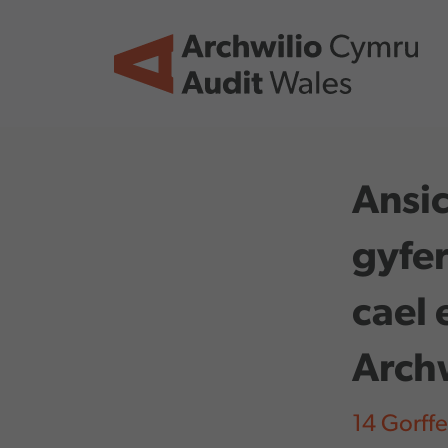
Skip to main content
Ansic
gyfer
cael 
Arch
14 Gorff