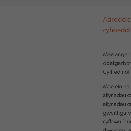
Adroddiad
cyhoeddus
Mae angen 
ddatgarbon
Cyffredinol
Mae ein ha
allyriadau 
allyriadau 
gweithgarw
cyflawni'r 
rhwystrau g