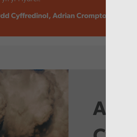
dd Cyffredinol, Adrian Crompton
Adro