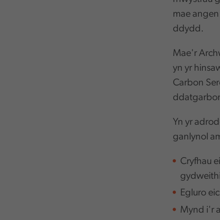
mae angen 
ddydd.
Mae'r Archw
yn yr hins
Carbon Ser
ddatgarbon
Yn yr adro
ganlynol a
Cryfhau e
gydweithio
Egluro ei
Mynd i'r a