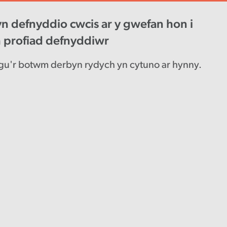
n defnyddio cwcis ar y gwefan hon i
wys diweddaraf
Gyrfaoedd
Engl
h profiad defnyddiwr
u'r botwm derbyn rydych yn cytuno ar hynny.
is ar
net yn