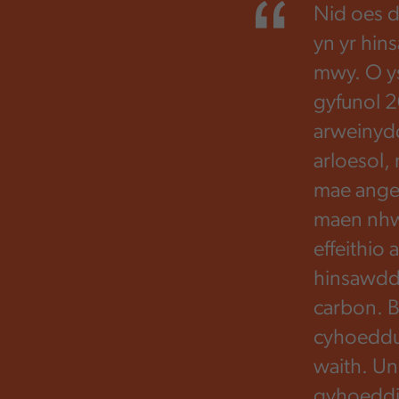
Nid oes 
yn yr hin
mwy. O ys
gyfunol 2
arweinydd
arloesol,
mae ange
maen nhw
effeithio
hinsawdd 
carbon. B
cyhoeddu
waith. Un 
gyhoeddi 