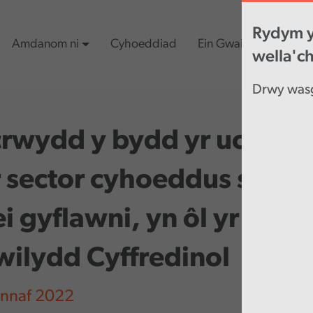
Rydym y
Amdanom ni
Cyhoeddiad
Ein Gwaith
Cynn
wella'c
Drwy wasg
rwydd y bydd yr uchelga
 sector cyhoeddus sero-
ei gyflawni, yn ôl yr
wilydd Cyffredinol
ennaf 2022