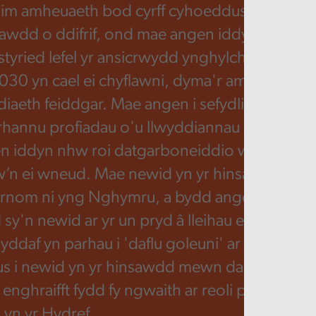
dim amheuaeth bod cyrff cyhoeddus yn cymr
sawdd o ddifrif, ond mae angen iddyn nhw w
tyried lefel yr ansicrwydd ynghylch a fydd uc
030 yn cael ei chyflawni, dyma'r amser ar gyf
iaeth feiddgar. Mae angen i sefydliadau fod 
 rhannu profiadau o'u llwyddiannau a'u methi
n iddyn nhw roi datgarboneiddio wrth wrai
’n ei wneud. Mae newid yn yr hinsawdd eiso
 arnom ni yng Nghymru, a bydd angen i ni adda
sy'n newid ar yr un pryd â lleihau ein hallyria
yddaf yn parhau i 'daflu goleuni' ar ymateb y 
s i newid yn yr hinsawdd mewn darnau pella
enghraifft fydd fy ngwaith ar reoli perygl llif
yn yr Hydref.