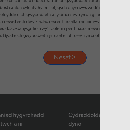
n eich caniatâd i ddechrau anfon gwybodaeth atoch. Defnyddir ei
-bost i anfon cylchlythyr misol, gyda chynnwys wedi'i deilwra yn seili
efnyddir eich gwybodaeth at y diben hwn yn unig, ac ni chaiff ei rha
ch newid eich dewisiadau neu eithrio allan ar unrhyw adeg, trwy dd
eu ddad-danysgrifio trwy'r dolenni perthnasol mewn unrhyw e-bost
 Bydd eich gwybodaeth yn cael ei phrosesu yn unol â'n polisi preif
aniad hygyrchedd
Cydraddoldeb a hawliau
ltwch â ni
dynol