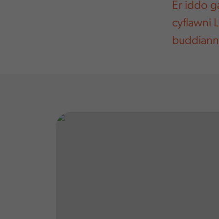
Er iddo g
cyflawni 
buddianna