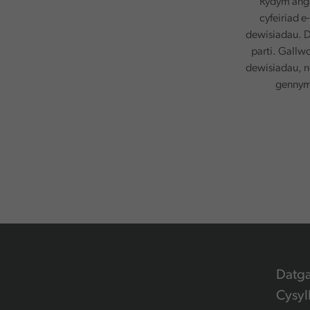
Rydym ange
cyfeiriad e
dewisiadau. D
parti. Gallw
dewisiadau, n
gennym.
Datg
Cysyl