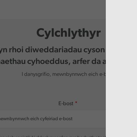
Cylchlythyr
 yn rhoi diweddariadau cyson i chi am 
ethau cyhoeddus, arfer da a digwy
I danysgrifio, mewnbynnwch eich e-bost.
E-bost