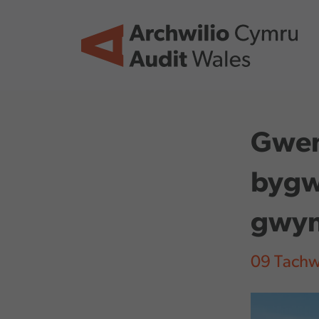
Skip to main content
Gwen
bygw
gwynt
09 Tach