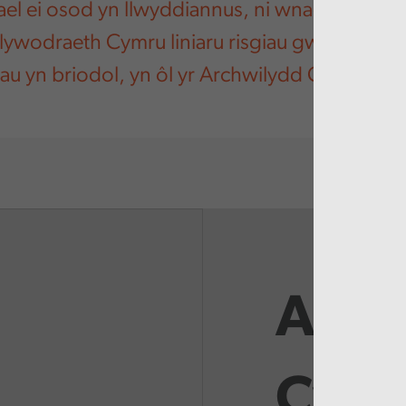
ael ei osod yn llwyddiannus, ni wnaeth partne
Llywodraeth Cymru liniaru risgiau gwrthdaro
u yn briodol, yn ôl yr Archwilydd Cyffredino
Adro
Cysyl