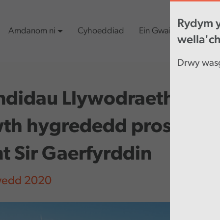
Rydym y
Amdanom ni
Cyhoeddiad
Ein Gwaith
Cynn
wella'c
Drwy wasg
didau Llywodraethu we
th hygrededd prosiect t
 Sir Gaerfyrddin
wedd 2020