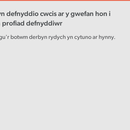
n defnyddio cwcis ar y gwefan hon i
wys diweddaraf
Gyrfaoedd
Engl
h profiad defnyddiwr
u'r botwm derbyn rydych yn cytuno ar hynny.
di
yrbin