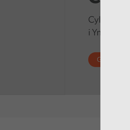
Cyllid ga
i Ynni Sir G
Gweld mw