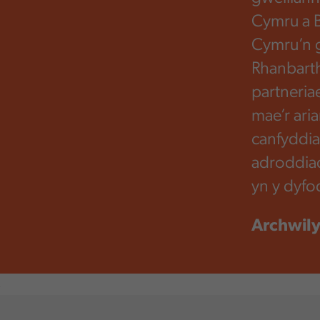
Cymru a B
Cymru’n g
Rhanbarth
partneria
mae’r ari
canfyddia
adroddiad
yn y dyfo
Archwily
,