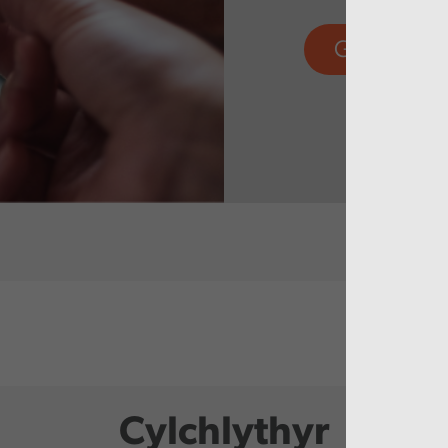
Gweld mw
Cylchlythyr