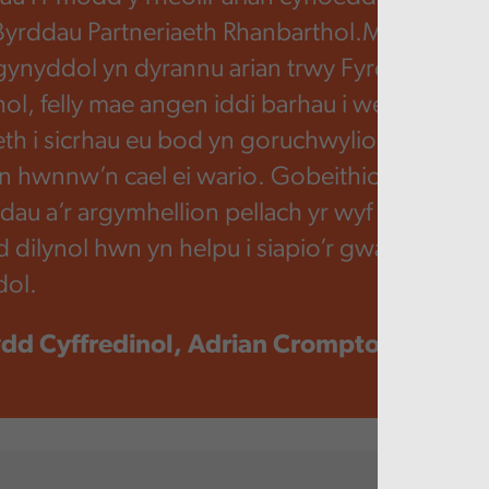
yrddau Partneriaeth Rhanbarthol.Mae Llywo
ynyddol yn dyrannu arian trwy Fyrddau Partn
ol, felly mae angen iddi barhau i weithio gyda
eth i sicrhau eu bod yn goruchwylio’n ddoeth 
an hwnnw’n cael ei wario. Gobeithio y bydd y
dau a’r argymhellion pellach yr wyf wedi’u nod
 dilynol hwn yn helpu i siapio’r gwaith pwy
dol.
dd Cyffredinol, Adrian Crompton