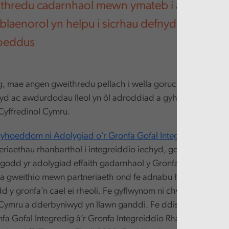
thredu cadarnhaol mewn ymateb i argymhell
 blaenorol yn helpu i sicrhau defnydd cadarnh
hoeddus
 mae angen gweithredu pellach i wella goruchwyliaeth ar 
hyd ac awdurdodau lleol yn ôl adroddiad a gyhoeddwyd he
yffredinol Cymru.
yhoeddom ni Adolygiad o’r Gronfa Gofal Integredig (ICF)
, 
eriaethau rhanbarthol i integreiddio iechyd, gofal cymdeitha
ygodd yr adolygiad effaith gadarnhaol y Gronfa Gofal Integre
 a gweithio mewn partneriaeth ond fe adnabu hefyd wendid
dd y gronfa’n cael ei rheoli. Fe gyflwynom ni chwe argymhelli
Cymru a dderbyniwyd yn llawn ganddi. Fe ddisodlodd Llyw
fa Gofal Integredig â’r Gronfa Integreiddio Rhanbarthol ar g