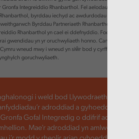
r Gronfa Integreiddio Rhanbarthol. Fel aelodau statudol o F
 Rhanbarthol, byrddau iechyd ac awdurdodau lleol sy’n gyfri
weithgarwch Byrddau Partneriaeth Rhanbarthol a sut y mae c
reiddio Rhanbarthol yn cael ei ddefnyddio. Fodd bynnag, a
ai gwendidau yn yr oruchwyliaeth honno. Canfuom hefyd y 
Cymru wneud mwy i wneud yn siŵr bod y cyrff hynny’n cydym
ynghylch goruchwyliaeth.
nghalonogi i weld bod Llywodraeth Cymru w
anfyddiadau’r adroddiad a gyhoeddwyd genn
 Gronfa Gofal Integredig o ddifrif ac wedi gw
ymhellion. Mae’r adroddiad yn amlwg wedi ys
au i’r modd y rheolir arian cyhoeddus gan L