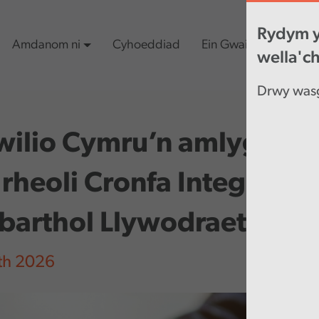
Rydym y
Amdanom ni
Cyhoeddiad
Ein Gwaith
Cynn
wella'c
Drwy wasg
ilio Cymru’n amlygu arf
 rheoli Cronfa Integreidd
barthol Llywodraeth Cy
th 2026