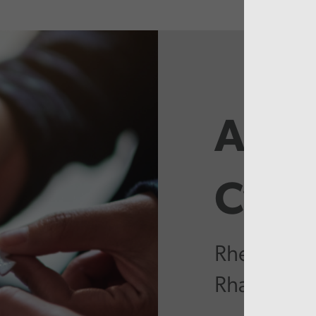
Adro
Cysyl
Rheoli’r G
Rhanbarth