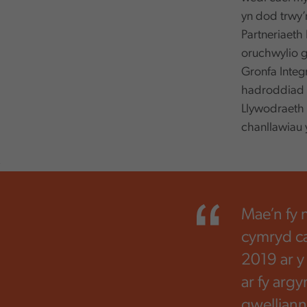
yn dod trwy’
Partneriaeth
oruchwylio g
Gronfa Integ
hadroddiad r
Llywodraeth 
chanllawiau 
,
Mae’n fy 
cymryd c
2019 ar y
ar fy arg
gwelliann