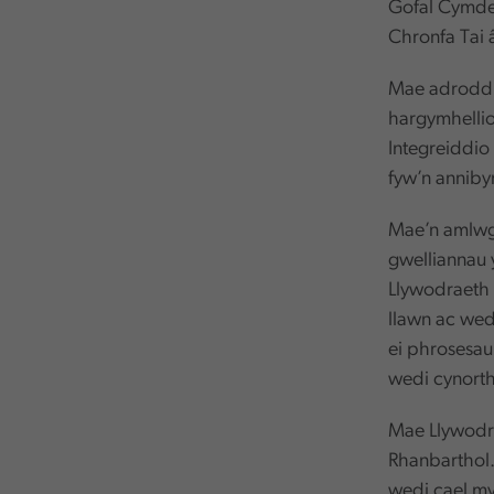
Gofal Cymdei
Chronfa Tai 
Mae adroddia
hargymhellio
Integreiddio
fyw’n anniby
Mae’n amlwg
gwelliannau 
Llywodraeth 
llawn ac wed
ei phrosesau
wedi cynorth
Mae Llywodra
Rhanbarthol
wedi cael my