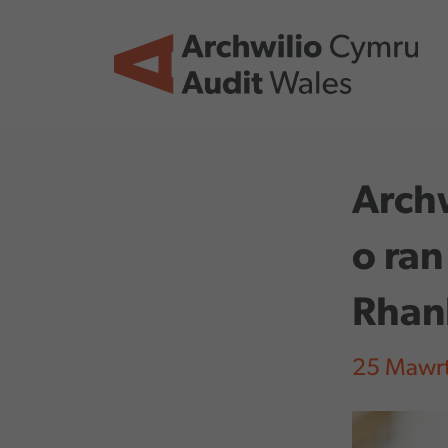
Skip to main content
Archw
o ran
Rhan
25 Mawr