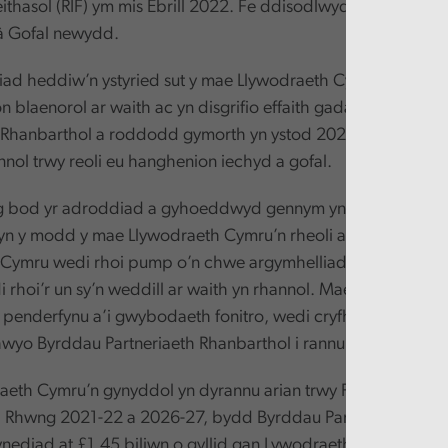
thasol (RIF) ym mis Ebrill 2022. Fe ddisodlwyd yr elfennau c
â Gofal newydd.
d heddiw’n ystyried sut y mae Llywodraeth Cymru wedi rho
n blaenorol ar waith ac yn disgrifio effaith gadarnhaol y Gro
 Rhanbarthol a roddodd gymorth yn ystod 2024-25 i 181,92
nnol trwy reoli eu hanghenion iechyd a gofal.
 bod yr adroddiad a gyhoeddwyd gennym yn 2019 wedi ys
yn y modd y mae Llywodraeth Cymru’n rheoli arian cyhoedd
Cymru wedi rhoi pump o’n chwe argymhelliad blaenorol ar 
i rhoi’r un sy’n weddill ar waith yn rhannol. Mae wedi gwel
 penderfynu a’i gwybodaeth fonitro, wedi cryfhau ei goruch
wyo Byrddau Partneriaeth Rhanbarthol i rannu gwersi a dd
eth Cymru’n gynyddol yn dyrannu arian trwy Fyrddau Partn
. Rhwng 2021-22 a 2026-27, bydd Byrddau Partneriaeth Rha
nediad at £1.45 biliwn o gyllid gan Lywodraeth Cymru gyda