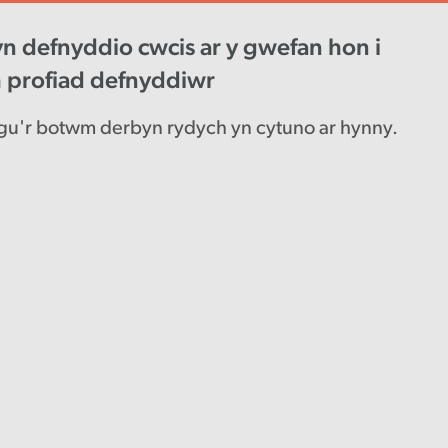
n defnyddio cwcis ar y gwefan hon i
wys diweddaraf
Gyrfaoedd
Engl
h profiad defnyddiwr
u'r botwm derbyn rydych yn cytuno ar hynny.
er da
io
mru