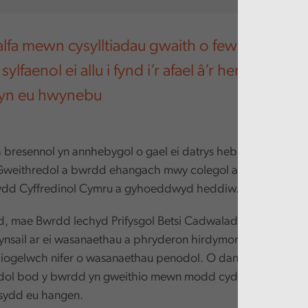
fa mewn cysylltiadau gwaith o fewn y bwrdd
ylfaenol ei allu i fynd i’r afael â’r heriau niferu
 yn eu hwynebu
a bresennol yn annhebygol o gael ei datrys heb ryw fath o ym
 Gweithredol a bwrdd ehangach mwy colegol ac unedig, yn 
ydd Cyffredinol Cymru a gyhoeddwyd heddiw.
d, mae Bwrdd Iechyd Prifysgol Betsi Cadwaladr yn wynebu h
ynsail ar ei wasanaethau a phryderon hirdymor ynghylch per
ogelwch nifer o wasanaethau penodol. O dan amgylchiadau 
ol bod y bwrdd yn gweithio mewn modd cydlynol ac unedig
sydd eu hangen.