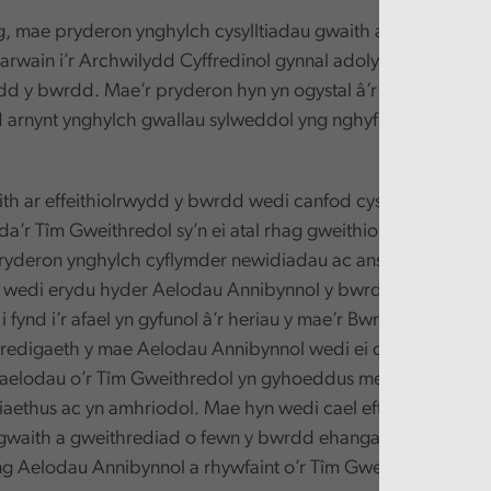
 mae pryderon ynghylch cysylltiadau gwaith ar y lefel ucha
arwain i’r Archwilydd Cyffredinol gynnal adolygiad brys o
ydd y bwrdd. Mae’r pryderon hyn yn ogystal â’r problemau y
arnynt ynghylch gwallau sylweddol yng nghyfrifon 2021-2
th ar effeithiolrwydd y bwrdd wedi canfod cysylltiadau gwa
da’r Tîm Gweithredol sy’n ei atal rhag gweithio’n effeithiol. 
ryderon ynghylch cyflymder newidiadau ac ansawdd sicrwy
wedi erydu hyder Aelodau Annibynnol y bwrdd yng ngallu’r
i fynd i’r afael yn gyfunol â’r heriau y mae’r Bwrdd Iechyd y
redigaeth y mae Aelodau Annibynnol wedi ei dioddef wedi 
 aelodau o’r Tîm Gweithredol yn gyhoeddus mewn ffordd y m
niaethus ac yn amhriodol. Mae hyn wedi cael effaith niweidiol
 gwaith a gweithrediad o fewn y bwrdd ehangach ac wedi cr
g Aelodau Annibynnol a rhywfaint o’r Tîm Gweithredol.