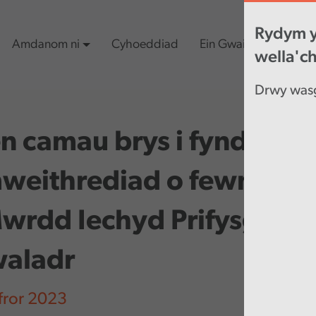
Rydym y
Amdanom ni
Cyhoeddiad
Ein Gwaith
Cynn
wella'c
Drwy wasg
 camau brys i fynd i’r af
weithrediad o fewn y b
rdd Iechyd Prifysgol Be
aladr
ror 2023