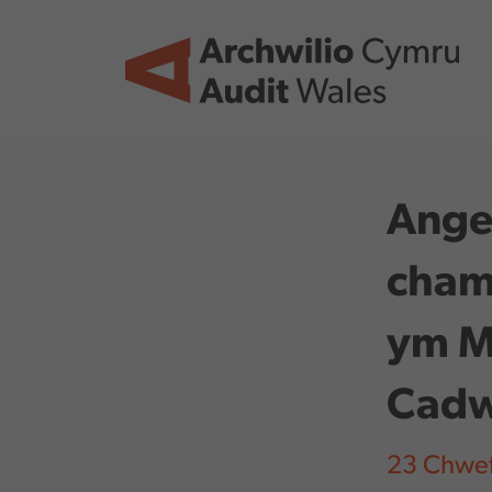
Skip to main content
Angen
cham
ym Mw
Cadw
23 Chwef