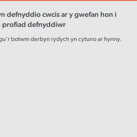
n defnyddio cwcis ar y gwefan hon i
wys diweddaraf
Gyrfaoedd
Engl
h profiad defnyddiwr
u'r botwm derbyn rydych yn cytuno ar hynny.
ael â
wrdd
tsi