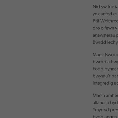
Nid yw trosi
yn canfod ei
Brif Weithre
dro o fewn y
anawsterau p
Bwrdd Iechy
Mae’r Bwrdd
bwrdd a hwyl
Fodd bynnag,
bwysau’r pan
integredig a
Mae’n amheus
allanol a by
Ymyrryd pres
bydd angen y