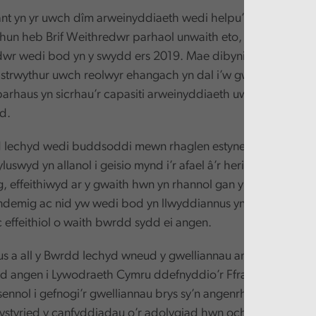
ant yn yr uwch dîm arweinyddiaeth wedi helpu’r sefyllfa. Mae
 hun heb Brif Weithredwr parhaol unwaith eto, ac mae ped
dwr wedi bod yn y swydd ers 2019. Mae dibyniaeth drom ar
 strwythur uwch reolwyr ehangach yn dal i’w gweld ac yn d
arhaus yn sicrhau’r capasiti arweinyddiaeth uwch sydd ei a
d.
 Iechyd wedi buddsoddi mewn rhaglen estynedig o waith da
uswyd yn allanol i geisio mynd i’r afael â’r heriau y mae’n 
 effeithiwyd ar y gwaith hwn yn rhannol gan yr angen i ymat
demig ac nid yw wedi bod yn llwyddiannus yn creu’r dull 
c effeithiol o waith bwrdd sydd ei angen.
 a all y Bwrdd Iechyd wneud y gwelliannau angenrheidiol 
dd angen i Lywodraeth Cymru ddefnyddio’r Fframwaith Uwch
ennol i gefnogi’r gwelliannau brys sy’n angenrheidiol. Trwy
styried y canfyddiadau o’r adolygiad hwn ochr yn ochr â’r r