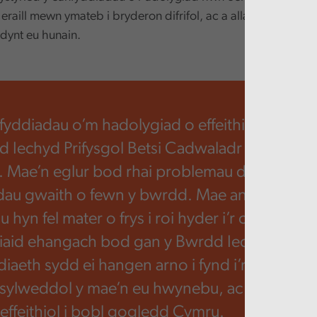
raill mewn ymateb i bryderon difrifol, ac a allai arwain at 
dynt eu hunain.
fyddiadau o’m hadolygiad o effeithiolrwydd 
Iechyd Prifysgol Betsi Cadwaladr yn peri pr
l. Mae’n eglur bod rhai problemau dwfn gyda
adau gwaith o fewn y bwrdd. Mae angen datry
hyn fel mater o frys i roi hyder i’r cyhoedd a
iaid ehangach bod gan y Bwrdd Iechyd yr
aeth sydd ei hangen arno i fynd i’r afael yn ef
u sylweddol y mae’n eu hwynebu, ac i ddarparu
 effeithiol i bobl gogledd Cymru.