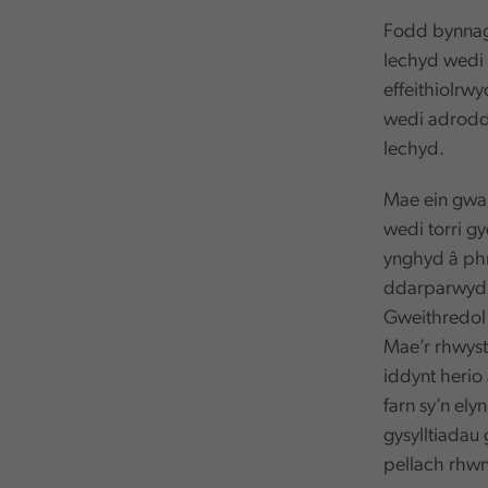
Fodd bynnag,
Iechyd wedi 
effeithiolrw
wedi adrodd 
Iechyd.
Mae ein gwai
wedi torri gy
ynghyd â ph
ddarparwyd 
Gweithredol 
Mae’r rhwyst
iddynt herio
farn sy’n ely
gysylltiadau
pellach rhwn