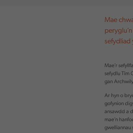
Mae chwal
peryglu’n s
sefydliad
Mae’r sefyllf
sefydlu Tîm
gan Archwil
Ar hyn o bry
gofynion dig
ansawdd a di
mae’n hanfod
gwelliannau 