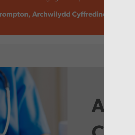
rompton, Archwilydd Cyffredinol
Adro
Cysyl