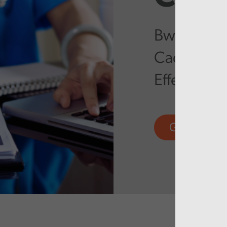
Bwrdd Iech
Cadwaladr
Effeithiol
Gweld mw