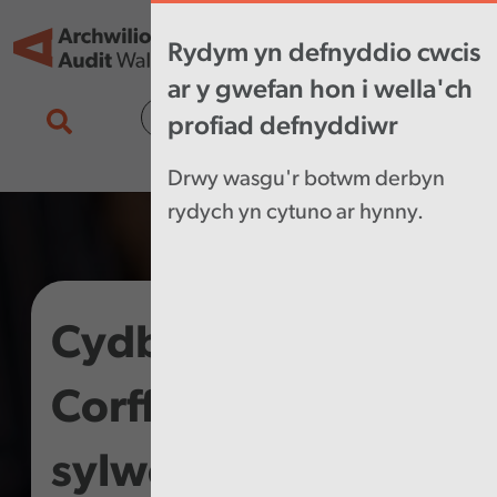
Skip to main content
Tog
Rydym yn defnyddio cwcis
nav
ar y gwefan hon i wella'ch
English
profiad defnyddiwr
Drwy wasgu'r botwm derbyn
rydych yn cytuno ar hynny.
Cydbwyllgorau
Corfforedig –
sylwebaeth ar eu