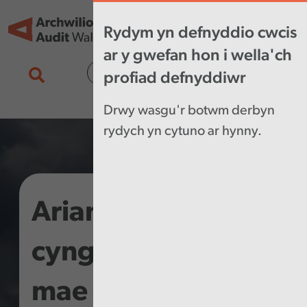
Skip to main content
Tog
Rydym yn defnyddio cwcis
nav
ar y gwefan hon i wella'ch
English
profiad defnyddiwr
Drwy wasgu'r botwm derbyn
rydych yn cytuno ar hynny.
Ariannu
cynghorau: sut
mae Llywodraeth