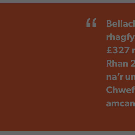
Bellac
rhagfy
£327 m
Rhan 2
na’r u
Chwefr
amcan