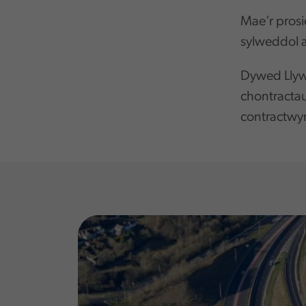
,
Mae’r prosi
sylweddol a
Dywed Llywo
chontractau
contractwy
,