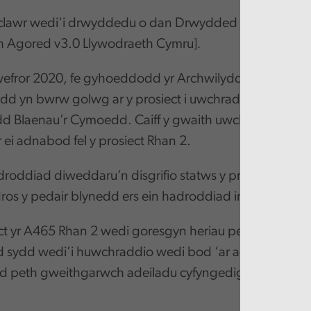
n clawr wedi'i drwyddedu o dan Drwydded Wybodaeth
h Agored v3.0 Llywodraeth Cymru
].
efror 2020, fe gyhoeddodd yr Archwilydd Cyffredinol
edd yn bwrw golwg ar y prosiect i uwchraddio wyth cilo
dd Blaenau’r Cymoedd. Caiff y gwaith uwchraddio rh
ei adnabod fel y prosiect Rhan 2.
roddiad diweddaru’n disgrifio statws y prosiect a dat
ros y pedair blynedd ers ein hadroddiad interim.
t yr A465 Rhan 2 wedi goresgyn heriau peirianegol sy
d sydd wedi’i huwchraddio wedi bod ‘ar agor’ ers mi
d peth gweithgarwch adeiladu cyfyngedig yn dal i fy