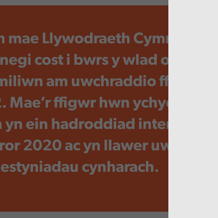
h mae Llywodraeth Cymru’n
negi cost i bwrs y wlad o odde
iliwn am uwchraddio ffordd y
. Mae’r ffigwr hwn ychydig yn
n yn ein hadroddiad interim ym
or 2020 ac yn llawer uwch na
estyniadau cynharach.