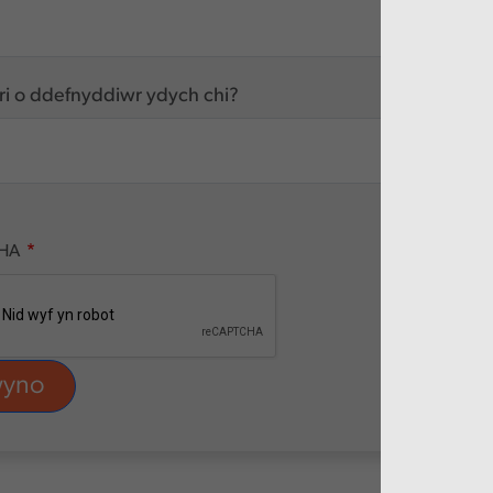
ri o ddefnyddiwr ydych chi?
HA