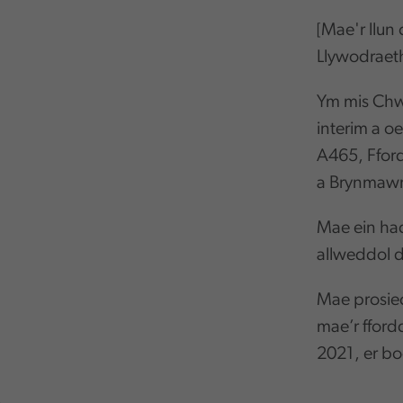
Mae'r llu
[
Llywodraet
Ym mis Chw
interim a o
A465, Ffor
a Brynmawr 
Mae ein had
allweddol d
Mae prosiec
mae’r fford
2021, er bo
,