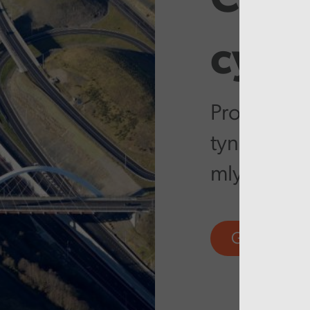
Cyho
cysyl
Prosiect f
tynnu tua’r
mlynedd 
Gweld mw