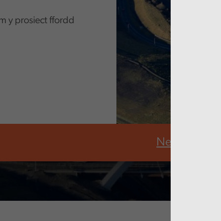
 y prosiect ffordd
Newid hinsa