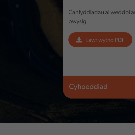
Canfyddiadau allweddol am
pwysig
Lawrlwytho PDF
Cyhoeddiad