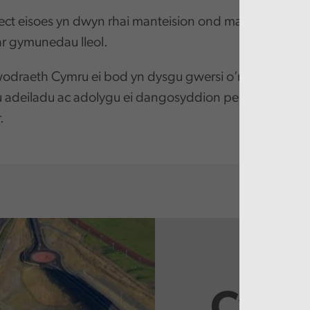
ect eisoes yn dwyn rhai manteision ond mae hefyd wedi
r gymunedau lleol.
draeth Cymru ei bod yn dysgu gwersi o’r prosiect trw
 adeiladu ac adolygu ei dangosyddion perfformiad ar 
r.