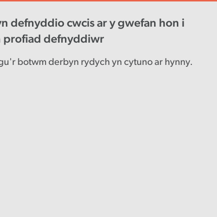
n defnyddio cwcis ar y gwefan hon i
wys diweddaraf
Gyrfaoedd
Engl
h profiad defnyddiwr
u'r botwm derbyn rydych yn cytuno ar hynny.