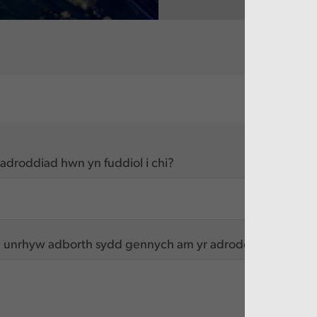
adroddiad hwn yn fuddiol i chi?
unrhyw adborth sydd gennych am yr adroddiad hwn