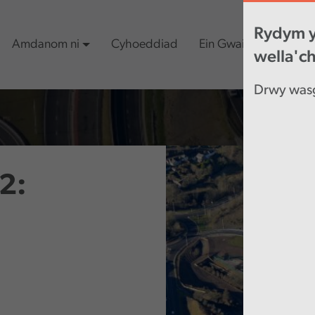
Rydym y
Amdanom ni
Cyhoeddiad
Ein Gwaith
Cynn
wella'c
Drwy wasg
2: