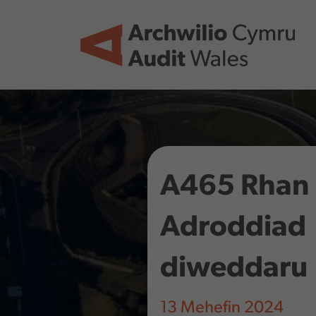
Skip to main content
A465 Rhan 
Adroddiad
diweddaru
13 Mehefin 2024