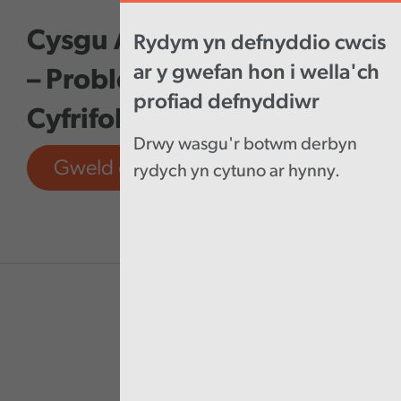
Skip to main content
Cysgu Allan yng Nghymru
Rydym yn defnyddio cwcis
ar y gwefan hon i wella'ch
– Problem i Bawb;
profiad defnyddiwr
Cyfrifoldeb i Neb
Drwy wasgu'r botwm derbyn
Gweld offeryn
rydych yn cytuno ar hynny.
Gweld adroddiad