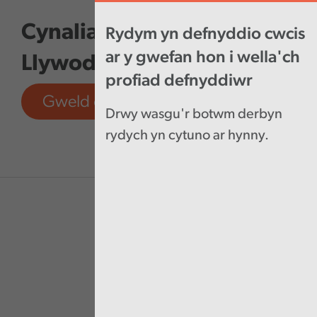
Skip to main content
Cynaliadwyedd Ariannol
Rydym yn defnyddio cwcis
ar y gwefan hon i wella'ch
Llywodraeth Leol
profiad defnyddiwr
Gweld offeryn
Drwy wasgu'r botwm derbyn
rydych yn cytuno ar hynny.
Gweld adroddiad