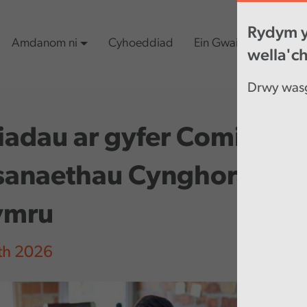
Rydym y
Amdanom ni
Cyhoeddiad
Ein Gwaith
Cynn
wella'c
Drwy wasg
iadau ar gyfer Comisiyn
anaethau Cynghorau yn
ymru
th 2026