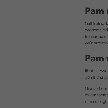
Pam 
Gall trefnia
economaidd, 
trefniadau c
yw'r prosesau
Pam 
Rhoi sicrwyd
gomisiynu g
Gwnaethom he
gwasanaethau
rhannu enghr