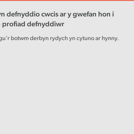
n defnyddio cwcis ar y gwefan hon i
wys diweddaraf
Gyrfaoedd
Engl
h profiad defnyddiwr
u'r botwm derbyn rydych yn cytuno ar hynny.
u
g