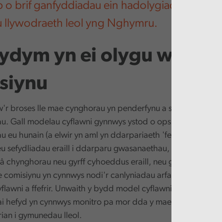
o brif ganfyddiadau ein hadolygiad o drefni
 llywodraeth leol yng Nghymru.
ydym yn ei olygu wrth
siynu
'r broses lle mae cynghorau yn penderfynu a sut i ddarparu
. Gall modelau cyflawni gynnwys ystod o opsiynau megis 
 eu hunain (a elwir yn aml yn ddarpariaeth 'fewnol'), dyfar
u sefydliadau eraill i ddarparu gwasanaethau, darparu mew
 â chynghorau neu gyrff cyhoeddus eraill, neu greu cwmnïau
 comisiynu yn cynnwys nodi'r canlyniadau arfaethedig a ph
lawni a ffefrir. Unwaith y bydd model cyflawni wedi'i ddewis 
ai hefyd yn cynnwys monitro pa mor dda y mae gwasanaeth 
ian i gymunedau lleol.