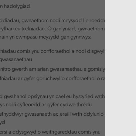
ein hadolygiad
ddiadau, gwnaethom nodi meysydd lle roeddem yn teimlo y 
yfhau eu trefniadau. O ganlyniad, gwnaethom argymhellion
rhain yn cwmpasu meysydd gan gynnwys:
efniadau comisiynu corfforaethol a nodi disgwyliadau a chanl
 gwasanaethau
nitro gwerth am arian gwasanaethau a gomisiynwyd
efniadau ar gyfer goruchwylio corfforaethol o ran gweithgar
d gwahanol opsiynau yn cael eu hystyried wrth gomisiynu g
s nodi cyfleoedd ar gyfer cydweithredu
fnyddwyr gwasanaeth ac eraill wrth ddylunio gwasanaetha
yd
ersi a ddysgwyd o weithgareddau comisiynu