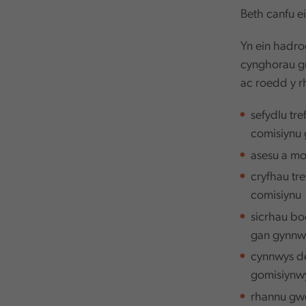
Beth canfu 
Yn ein hadro
cynghorau gr
ac roedd y 
sefydlu tr
comisiynu
asesu a mo
cryfhau tr
comisiynu
sicrhau bo
gan gynnwy
cynnwys de
gomisiynw
rhannu gw