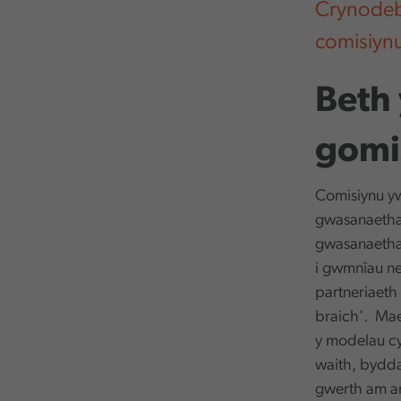
Crynodeb 
comisiynu
Beth 
gomi
Comisiynu yw
gwasanaethau
gwasanaethau
i gwmnïau ne
partneriaeth
braich'. Mae
y modelau cyf
waith, bydd
gwerth am ar