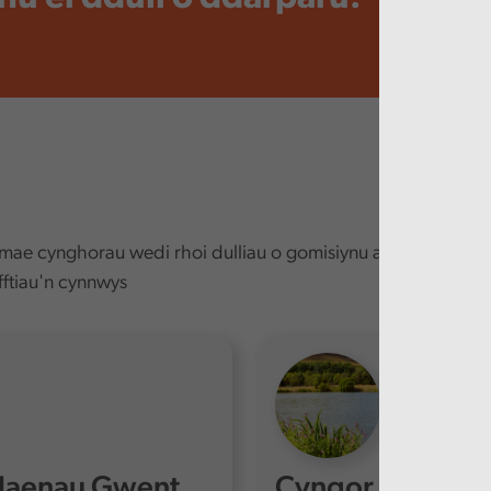
mae cynghorau wedi rhoi dulliau o gomisiynu ar waith a all
ftiau'n cynnwys
Blaenau Gwent
Cyngor Bwrdeistr