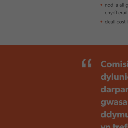
nodi a all
chyrff erai
deall cost
Comisi
dyluni
darpar
gwasan
ddymun
yn tre