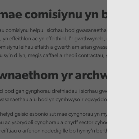
mae comisiynu yn bwysi
dau comisiynu helpu i sicrhau bod gwasanaethau yn cael eu 
yn effeithlon ac yn effeithiol. I'r gwrthwyneb, gall gwendi
omisiynu leihau effaith a gwerth am arian gwasanaethau, hyd
 sy'n dilyn, megis caffael a rheoli contractau, yn gadarn.
wnaethom yr archwiliad
d bod gan gynghorau drefniadau i sicrhau gwerth am arian 
wasanaethau a'u bod yn cymhwyso'r egwyddor datblygu cy
fyd geisio esbonio sut mae cynghorau yn mynd ati i gomis
 ac ysbrydoli cynghorau a chyrff sector cyhoeddus eraill tr
eifftiau o arferion nodedig lle bo hynny'n berthnasol.