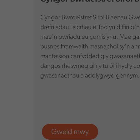
Cyngor Bwrdeistref Sirol Blaenau G
drefniadau i sicrhau ei fod yn diffinio
mae'n bwriadu eu comisiynu. Mae g
busnes fframwaith masnachol sy'n an
manteision canfyddedig y gwasanaeth
dangos rhesymeg glir y tu ôl i hyd y co
gwasanaethau a adolygwyd gennym
Gweld mwy