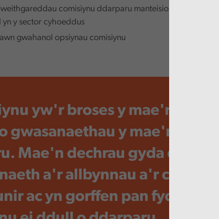
 gweithgareddau comisiynu ddarparu manteision ehangach i'
ll yn y sector cyhoeddus
 lawn gwahanol opsiynau comisiynu
ynu yw'r broses y mae'r Cyngo
o gwasanaethau y mae'n bwri
u. Mae'n dechrau gyda diffinio
aeth a'r allbynnau a'r canlyni
ir ac yn gorffen pan fydd y C
fnu ei ddull o ddarparu.