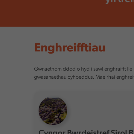
Enghreifftiau
Gwnaethom ddod o hyd i sawl enghraifft lle 
gwasanaethau cyhoeddus. Mae rhai enghreif
Cyngor Bwrdeistref Sirol 