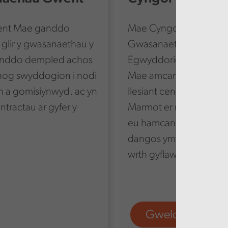
went Mae ganddo
Mae Cyngor Bwrdeistref
'n glir y gwasanaethau y
Gwasanaethau Cyhoed
anddo dempled achos
Egwyddorion Marmot.
nog swyddogion i nodi
Mae amcanion llesiant 
 a gomisiynwyd, ac yn
llesiant cenedlaethol
ntractau ar gyfer y
Marmot er mwyn deall su
.
eu hamcanion wrth well
dangos ymrwymiad y Cyn
wrth gyflawni ei amcanio
Gweld mwy